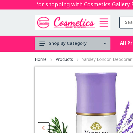
Thanks for shopping with Cosmetics Gallery Bd. H
All P
Shop By Category
Tool's
Home
Products
Yardley London Deodorant
Face serum
BRUSH
Micellar
water
Mouth Spray
stock clearance
Lip & Cheek Mud