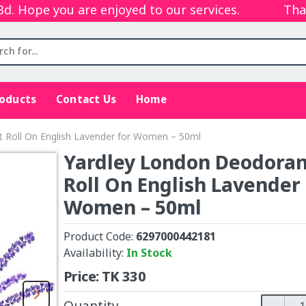
ope you are enjoyed to our services.
Thanks 
roducts
Contact Us
Home
 Roll On English Lavender for Women – 50ml
Yardley London Deodora
Roll On English Lavender 
Women – 50ml
Product Code:
6297000442181
Availability:
In Stock
Price:
TK
330