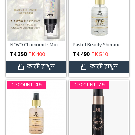
NOVO Chamomile Moisturizing Makeup Setting Spray (90 ml.)
Pastel Beauty Shimmery Shield Setting Spray 80 ml moonlight
TK
350
TK
400
TK
490
TK
510
কার্টে রাখুন
কার্টে রাখুন
4%
7%
DISCOUNT:
DISCOUNT: