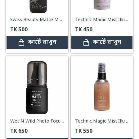
Swiss Beauty Matte Makeup Fixer – 70ml
Technic Magic Mist Illuminating Setting Spray - Iridescent - 80ml
TK
500
TK
450
কার্টে রাখুন
কার্টে রাখুন
Wet N Wild Photo Focus Matte Setting Spray – 45ml
Technic Magic Mist Illuminating Setting Spray - 24K Gold - 80ml
TK
650
TK
550