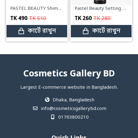
PASTEL BEAUTY Shimmery Shield Setting Spray SUNRISE - 80ml
Pastel Beauty Setting Spray
TK
490
TK
510
TK
260
TK
280
কার্টে রাখুন
কার্টে রাখুন
Cosmetics Gallery BD
Largest E-commerce website in Bangladesh.
Dhaka, Bangladesh
info@cosmeticsgallerybd.com
01763800210