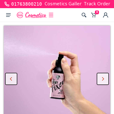
or shopping with Cosmetics Gallery Bd. Hope you ar
Track Order
01763800210
0