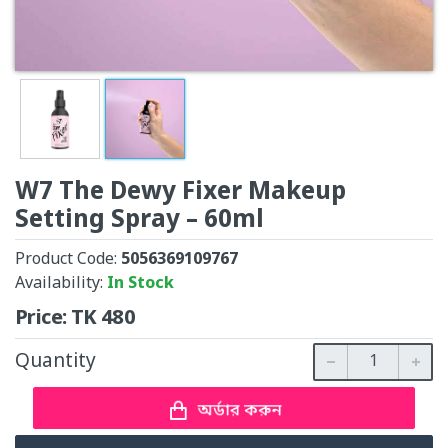
W7 The Dewy Fixer Makeup
Setting Spray – 60ml
Product Code:
5056369109767
Availability:
In Stock
Price:
TK
480
Quantity
অর্ডার করুন