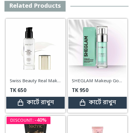
Related Products
Swiss Beauty Real Makeup Base Highlighting Primer – 32ml
SHEGLAM Makeup Good Grip Hydrating Primer – 45ml
TK
650
TK
950
কার্টে রাখুন
কার্টে রাখুন
-40%
DISCOUNT: