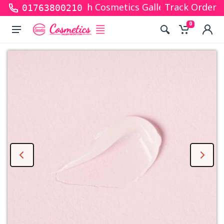
 for shopping with Cosmetics Gallery Bd. Hope you a
Track Order
01763800210
0