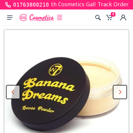
s for shopping with Cosmetics Gallery Bd. Hope you
Track Order
01763800210
0