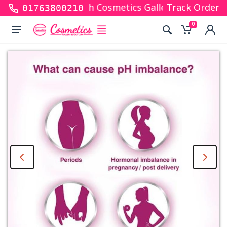
 for shopping with Cosmetics Gallery Bd. Hope you 
Track Order
01763800210
0