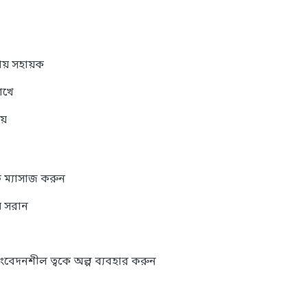
়ায় সহায়ক
াখে
য়
কে ম্যাসাজ করুন
ে সরান
সংবেদনশীল ত্বকে অল্প ব্যবহার করুন