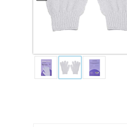
Essence Cream
Mud mask
View All Categories