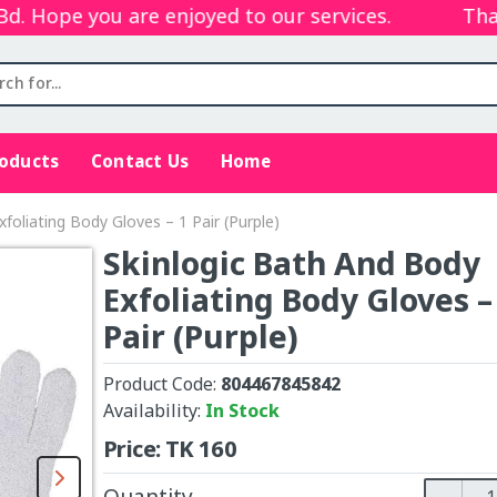
Hope you are enjoyed to our services.
Thanks
roducts
Contact Us
Home
foliating Body Gloves – 1 Pair (Purple)
Skinlogic Bath And Body
Exfoliating Body Gloves –
Pair (Purple)
Product Code:
804467845842
Availability:
In Stock
Price:
TK
160