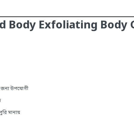
d Body Exfoliating Body G
ন জন্য উপযোগী
দ
ুরি মানায়