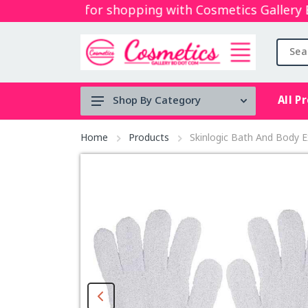
Thanks for shopping with Cosmetics Gallery Bd. 
All P
Shop By Category
Tool's
Home
Products
Skinlogic Bath And Body Ex
Face serum
BRUSH
Micellar
water
Mouth Spray
stock clearance
Lip & Cheek Mud