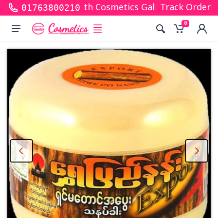
s for shopping with Cosmetics Gallery Bd. Hope you 
Track Order
01763800210
0