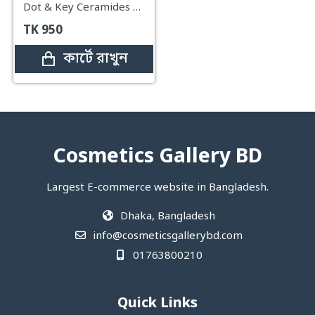
Dot & Key Ceramides & Hyaluronic Skin Barrier Repair+ Face Cream – pH 5.5 100g
TK
950
কার্টে রাখুন
Cosmetics Gallery BD
Largest E-commerce website in Bangladesh.
Dhaka, Bangladesh
info@cosmeticsgallerybd.com
01763800210
Quick Links