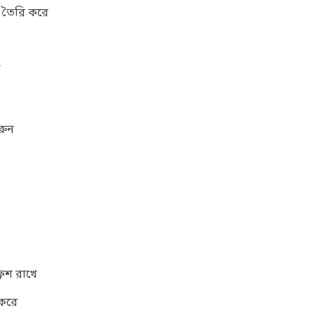
স তৈরি করে
ে
করুন
রেশ রাখে
 করে