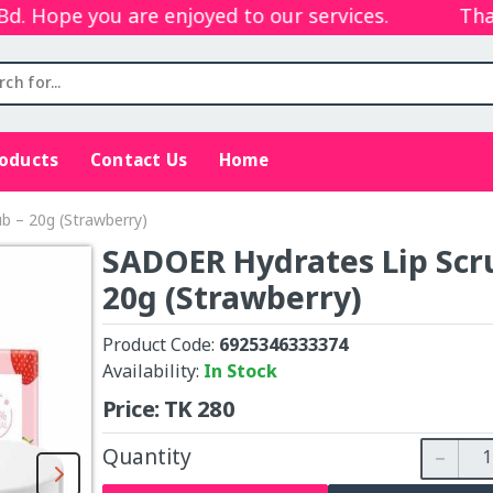
Hope you are enjoyed to our services.
Thanks
roducts
Contact Us
Home
b – 20g (Strawberry)
SADOER Hydrates Lip Scr
20g (Strawberry)
Product Code:
6925346333374
Availability:
In Stock
Price:
TK
280
Quantity