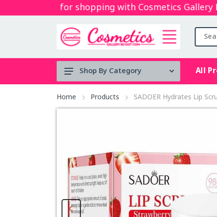
Thanks for shopping with Cosmetics Gallery Bd. 
All P
Shop By Category
Tool's
Home
Products
SADOER Hydrates Lip Scru
Face serum
BRUSH
Micellar
water
Mouth Spray
stock clearance
Lip & Cheek Mud