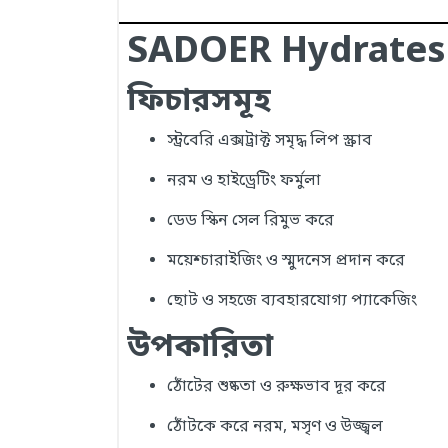
SADOER Hydrates 
ফিচারসমূহ
স্ট্রবেরি এক্সট্রাক্ট সমৃদ্ধ লিপ স্ক্রাব
নরম ও হাইড্রেটিং ফর্মুলা
ডেড স্কিন সেল রিমুভ করে
ময়েশ্চারাইজিং ও স্মুদনেস প্রদান করে
ছোট ও সহজে ব্যবহারযোগ্য প্যাকেজিং
উপকারিতা
ঠোঁটের শুষ্কতা ও রুক্ষভাব দূর করে
ঠোঁটকে করে নরম, মসৃণ ও উজ্জ্বল