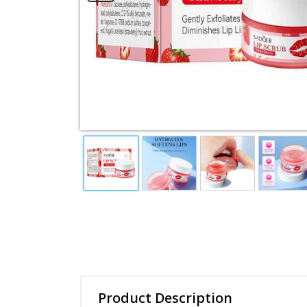
Essence Cream
Mud mask
View All Categories
Product Description