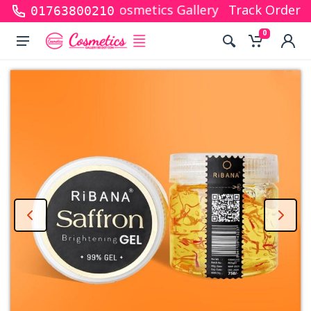
r shopping with Cosmetics Gallery Bd. Hope you are 
Track Order
01763800210
0