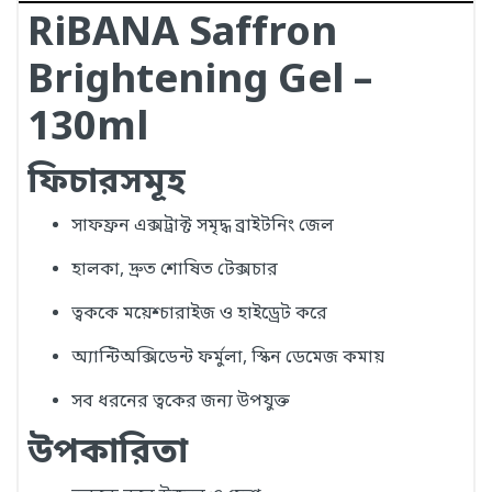
RiBANA Saffron
Brightening Gel –
130ml
ফিচারসমূহ
সাফফ্রন এক্সট্রাক্ট সমৃদ্ধ ব্রাইটনিং জেল
হালকা, দ্রুত শোষিত টেক্সচার
ত্বককে ময়েশ্চারাইজ ও হাইড্রেট করে
অ্যান্টিঅক্সিডেন্ট ফর্মুলা, স্কিন ডেমেজ কমায়
সব ধরনের ত্বকের জন্য উপযুক্ত
উপকারিতা