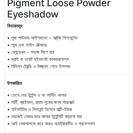
Pigment Loose Powder
Eyeshadow
ফিচারসমূহ
• লুজ পাউডার আইশ্যাডো – আল্ট্রা পিগমেন্টেড
• স্মুথ এবং ফাইন টেক্সচার
• ব্লেন্ডেবল – সহজে মিশে যায়
• ড্রাই বা ওয়েট দুইভাবেই ব্যবহারযোগ্য
• বিভিন্ন ট্রেন্ডি ও উজ্জ্বল শেডে উপলব্ধ
উপকারিতা
• চোখে দেয় ইন্টেন্স ও লং লাস্টিং কালার
• পার্টি, ব্রাইডাল, গ্ল্যাম লুকের জন্য পারফেক্ট
• হাইলাইটার ও পিগমেন্ট হিসেবে মাল্টি-ইউজ
• সহজেই লেয়ার করে কালার ইন্টেন্সিটি বাড়ানো যায়
• আই মেকআপকে করে আরও অ্যাট্রাকটিভ ও প্রফেশনাল