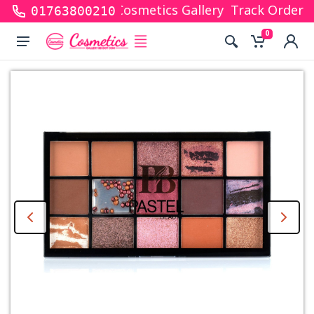
or shopping with Cosmetics Gallery Bd. Hope you are
Track Order
01763800210
0