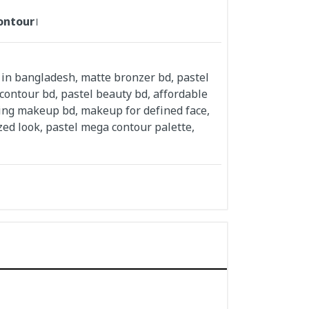
ontour
।
r in bangladesh, matte bronzer bd, pastel
contour bd, pastel beauty bd, affordable
ping makeup bd, makeup for defined face,
nzed look, pastel mega contour palette,