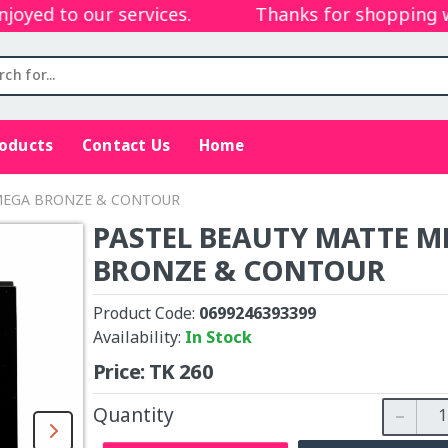
yed to our services.
Thanks for shopping wit
roducts
Contact Us
Home
MEGA BRONZE & CONTOUR
PASTEL BEAUTY MATTE M
BRONZE & CONTOUR
Product Code:
0699246393399
Availability:
In Stock
Price:
TK
260
Quantity