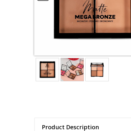
Essence Cream
Mud mask
View All Categories
Product Description