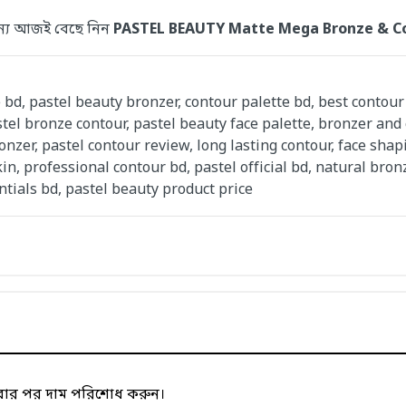
 জন্য আজই বেছে নিন
PASTEL BEAUTY Matte Mega Bronze & C
 bd, pastel beauty bronzer, contour palette bd, best contou
l bronze contour, pastel beauty face palette, bronzer and 
nzer, pastel contour review, long lasting contour, face sha
kin, professional contour bd, pastel official bd, natural bro
tials bd, pastel beauty product price
াবার পর দাম পরিশোধ করুন।