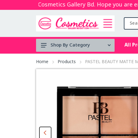
pping with Cosmetics Gallery Bd. Hope you are enjo
All P
Shop By Category
Tool's
Home
Products
PASTEL BEAUTY MATTE 
Face serum
BRUSH
Micellar
water
Mouth Spray
stock clearance
Lip & Cheek Mud