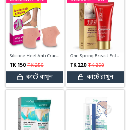
Silicone Heel Anti Crack Set for Men and Women (Free Size) 1 Pair
One Spring Breast Enlargement Essential Massage Cream-60g
TK
150
TK
250
TK
220
TK
250
কার্টে রাখুন
কার্টে রাখুন