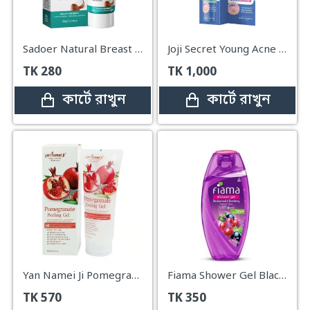
Sadoer Natural Breast Enlargement Cream Coconut Essence – 60g
Joji Secret Young Acne Clear Bright Body Spray – 100ml
TK
280
TK
1,000
কার্টে রাখুন
কার্টে রাখুন
Yan Namei Ji Pomegranate Peeling Gel - 320ml
Fiama Shower Gel Black Currant & Bearberry - 250ml
TK
570
TK
350