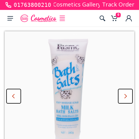
or shopping with Cosmetics Gallery Bd. Hope you are
Track Order
01763800210
0