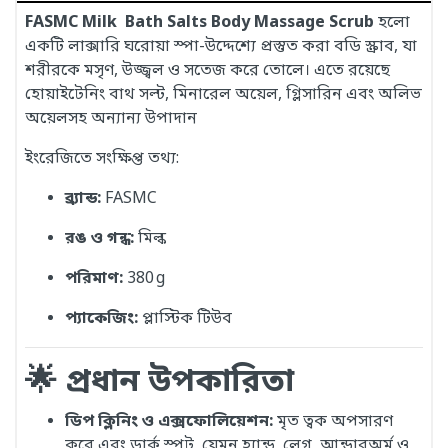
FASMC Milk Bath Salts Body Massage Scrub
হলো
একটি লাক্সারি ঘরোয়া স্পা-উদ্দেশ্যে প্রস্তুত করা বডি স্ক্রাব, যা
শরীরকে মসৃণ, উজ্জ্বল ও সতেজ করে তোলে। এতে রয়েছে
হোয়াইটেনিং বাথ সল্ট, মিনারেল অয়েল, গ্লিসারিন এবং অলিভ
অয়েলসহ অন্যান্য উপাদান
ইংরেজিতে সংক্ষিপ্ত তথ্য:
ব্র্যান্ড:
FASMC
রঙ ও গন্ধ:
মিল্ক
পরিমাণ:
380 g
প্যাকেজিং:
প্লাস্টিক টিউব
🌟 প্রধান উপকারিতা
ডিপ ক্লিনিং ও এক্সফোলিয়েশন:
মৃত ত্বক অপসারণ
করে এবং ডার্ক স্পট, যেমন হ্যান্ড, লেগ, আন্ডারঅর্ম ও