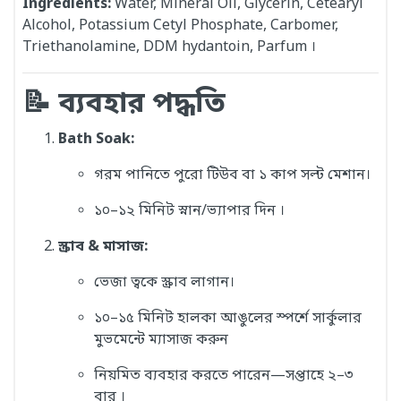
Ingredients:
Water, Mineral Oil, Glycerin, Cetearyl
Alcohol, Potassium Cetyl Phosphate, Carbomer,
Triethanolamine, DDM hydantoin, Parfum ।
📝 ব্যবহার পদ্ধতি
Bath Soak:
গরম পানিতে পুরো টিউব বা ১ কাপ সল্ট মেশান।
১০–১২ মিনিট স্নান/ভ্যাপার দিন
।
স্ক্রাব & মাসাজ:
ভেজা ত্বকে স্ক্রাব লাগান।
১০–১৫ মিনিট হালকা আঙুলের স্পর্শে সার্কুলার
মুভমেন্টে ম্যাসাজ করুন
নিয়মিত ব্যবহার করতে পারেন—সপ্তাহে ২–৩
বার
।