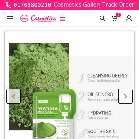
or shopping with Cosmetics Gallery Bd. Hope you ar
Track Order
01763800210
0