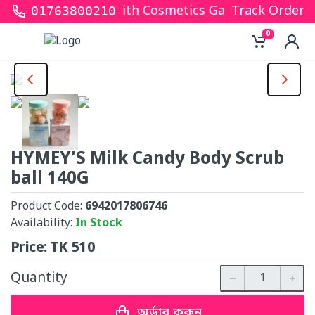
ks for shopping with Cosmetics Gallery Bd. Hope yo
Track Order
01763800210
0
HYMEY'S Milk Candy Body Scrub
ball 140G
Product Code:
6942017806746
Availability:
In Stock
Price:
TK
510
Quantity
অর্ডার করুন