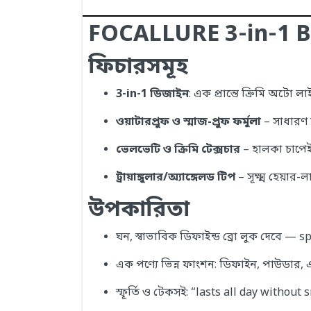
FOCALLURE 3‑in‑1 Br
ফিচারসমূহ
3‑in‑1 ডিজাইন
: এক প্রান্তে ক্রিমি অটো 
ওয়াটারপ্রুফ ও স্মাজ-প্রুফ ফর্মুলা
– সাধারণ 
ভেলভেটি ও ক্রিমি টেক্সচার
– হালকা চাপেই 
ট্রায়াঙ্গুলার/অ্যাঙ্গেলড টিপ
– সূক্ষ্ম হেয়ার
উপকারিতা
ঘন, স্বাভাবিক ডিফাইন্ড ব্রো লুক দেবে — 
এক পণ্যে ভিন্ন ফাংশন: ডিফাইন, পাউডার, 
স্ফূর্তি ও টেকসই: “lasts all day withou