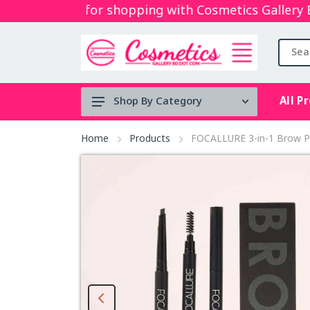
Thanks for shopping with Cosmetics Gallery Bd. 
All P
Shop By Category
Tool's
Home
Products
FOCALLURE 3‑in‑1 Brow Pe
Face serum
BRUSH
Micellar
water
Mouth Spray
stock clearance
Lip & Cheek Mud