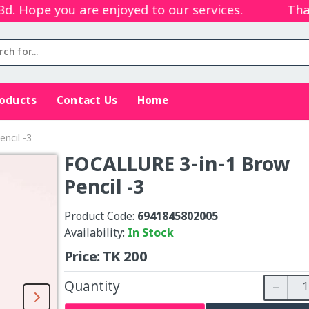
Hope you are enjoyed to our services.
Thanks
roducts
Contact Us
Home
ncil -3
FOCALLURE 3‑in‑1 Brow
Pencil -3
Product Code:
6941845802005
Availability:
In Stock
Price:
TK
200
Quantity