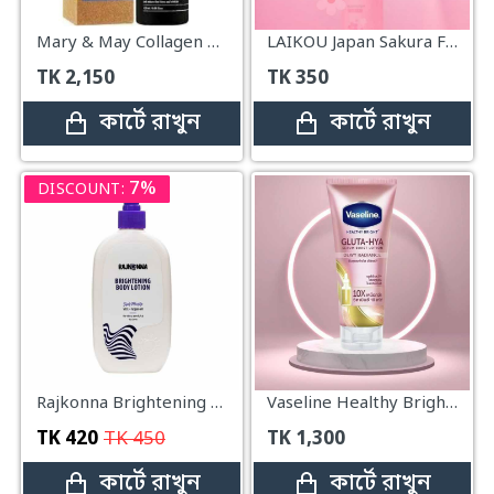
Mary & May Collagen Booster Lotion – 120ml
LAIKOU Japan Sakura Face Lotion - 100ml
TK
2,150
TK
350
কার্টে রাখুন
কার্টে রাখুন
7%
DISCOUNT:
Rajkonna Brightening Body Lotion Super Moisture – 300ml
Vaseline Healthy Bright Gluta-Hya Serum Burst Lotion Dewy Radiance – 300ml
TK
420
TK
450
TK
1,300
কার্টে রাখুন
কার্টে রাখুন