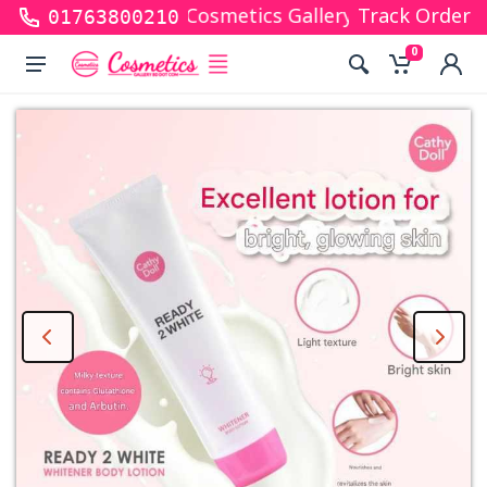
r shopping with Cosmetics Gallery Bd. Hope you are
Track Order
01763800210
0