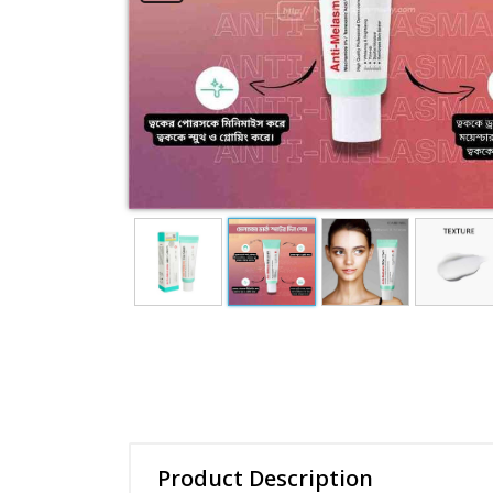
Essence Cream
Mud mask
View All Categories
Product Description