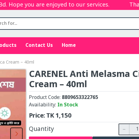
Hope you are enjoyed to our services.
Thanks
roducts
Contact Us
Home
ca Cream – 40ml
CARENEL Anti Melasma C
Cream – 40ml
Product Code:
8809653322765
Availability:
In Stock
Price:
TK
1,150
Quantity