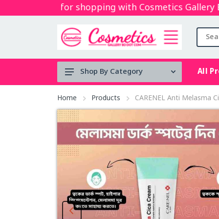
Thanks for shopping with Cosmetics Gallery Bd. 
All P
Shop By Category
Tool's
Home
Products
CARENEL Anti Melasma Ci
Face serum
BRUSH
Micellar
water
Mouth Spray
stock clearance
Lip & Cheek Mud