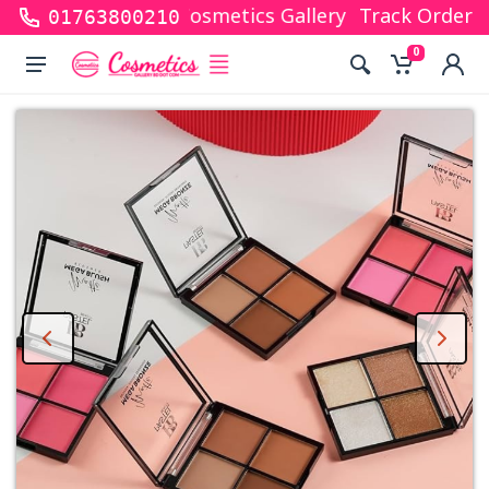
r shopping with Cosmetics Gallery Bd. Hope you are 
Track Order
01763800210
0