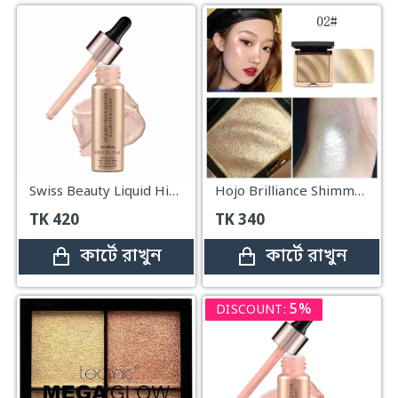
Swiss Beauty Liquid Highlighter Metal – 18ml
Hojo Brilliance Shimmering Stereoscopic High Disk Highlighter – 10g
TK
420
TK
340
কার্টে রাখুন
কার্টে রাখুন
5%
DISCOUNT: