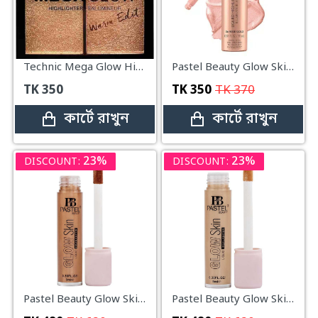
Technic Mega Glow Highlighter - 10gm
Pastel Beauty Glow Skin Liquid Highlighter 9 ml 05-ROSE GOLD SHINING
TK
350
TK
350
TK
370
কার্টে রাখুন
কার্টে রাখুন
23%
23%
DISCOUNT:
DISCOUNT:
Pastel Beauty Glow Skin Liquid Highlighter 9 ml 04-BRONZE SHINING
Pastel Beauty Glow Skin Liquid Highlighter 9 ml 03-GOLD SHINING