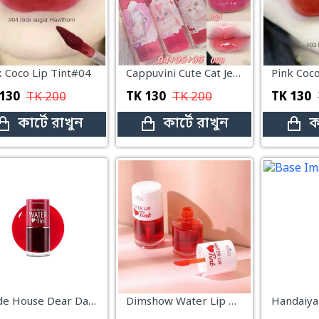
k Coco Lip Tint#04
Cappuvini Cute Cat Jelly Lip Tint #5
Pink Coco
130
TK
200
TK
130
TK
200
TK
130
কার্টে রাখুন
কার্টে রাখুন
ক
Etude House Dear Darling Water Shade 02 Cherry
Dimshow Water Lip Tint – 8ml