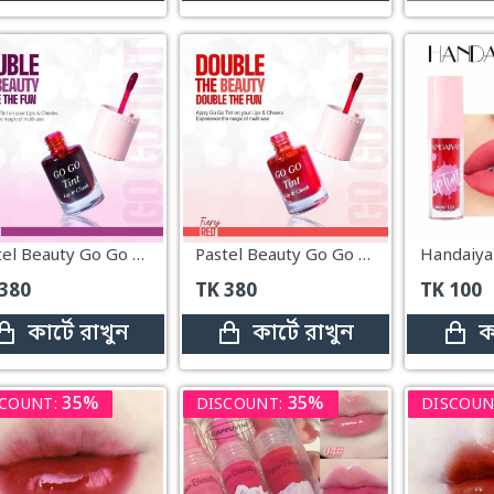
Pastel Beauty Go Go Tint Lip & Cheek – 03 Bright Cherry
Pastel Beauty Go Go Tint Lip & Cheek – 02 Fiery Red
380
TK
380
TK
100
কার্টে রাখুন
কার্টে রাখুন
ক
35%
35%
COUNT:
DISCOUNT:
DISCOUN