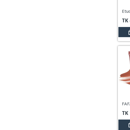
TK
TK