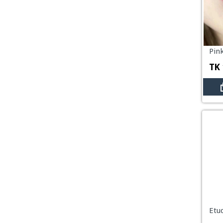
Pin
TK