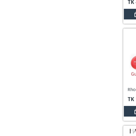
TK
TK