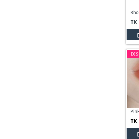
Essence Cream
Mud mask
TK
View All Categories
DIS
Pin
TK