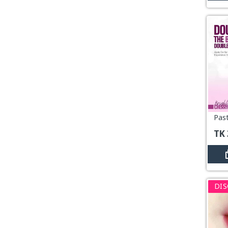
TK
DIS