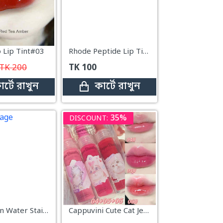
 Lip Tint#03
Rhode Peptide Lip Tint – Shortcake
TK
200
TK
100
ার্টে রাখুন
কার্টে রাখুন
35%
DISCOUNT:
Handaiyan Water Stain Lip Tint – #02
Cappuvini Cute Cat Jelly Lip Tint #3