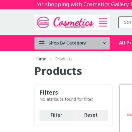
Thanks for shopping with Cosmetics Gallery Bd. 
All P
Shop By Category
Tool's
Home
Products
Face serum
Products
BRUSH
Micellar
Filters
water
No attribute found for filter.
Mouth Spray
Filter
Reset
stock clearance
Lip & Cheek Mud