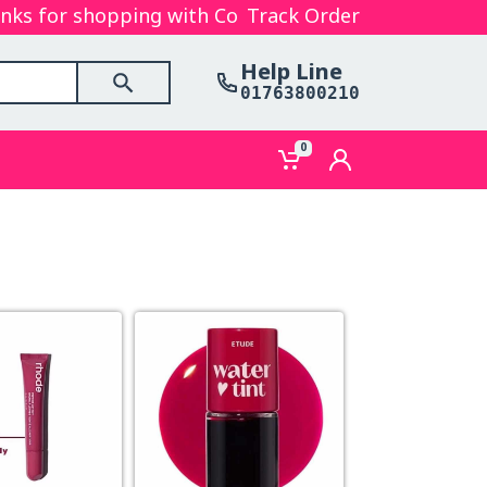
for shopping with Cosmetics Gallery Bd. Hope you a
Track Order
Help Line
01763800210
0