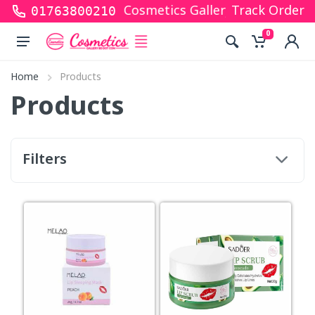
 for shopping with Cosmetics Gallery Bd. Hope you a
Track Order
01763800210
0
Home
Products
Products
Filters