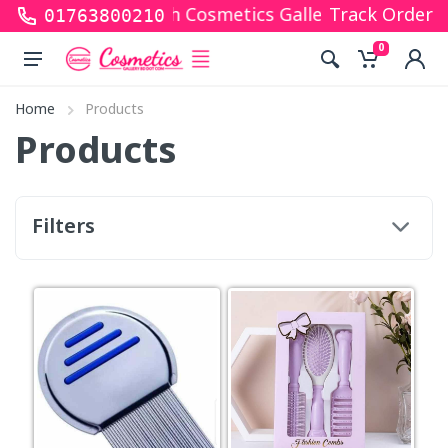
s for shopping with Cosmetics Gallery Bd. Hope you 
Track Order
01763800210
0
Home
Products
Products
Filters