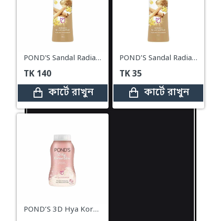
POND'S Sandal Radiance Talc Natural Sunscreen Powder – 100g
POND’S Sandal Radiance Talcum Powder – 19g
TK
140
TK
35
কার্টে রাখুন
কার্টে রাখুন
POND’S 3D Hya Korean Glow Translucent Powder – 50gm