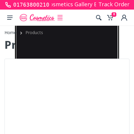
r shopping with Cosmetics Gallery Bd. Hope you are
Track Order
01763800210
0
Home
Products
Products