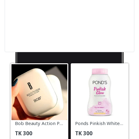
Bob Beauty Action Pressed Powder – 9gm
Ponds Pinkish White Glow Face Powder – 50g
TK
300
TK
300